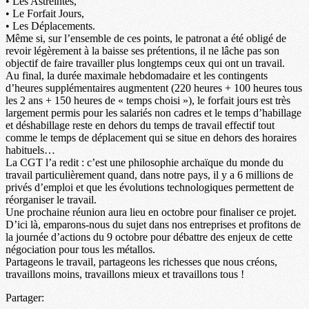
• Les Astreintes,
• Le Forfait Jours,
• Les Déplacements.
Même si, sur l’ensemble de ces points, le patronat a été obligé de
revoir légèrement à la baisse ses prétentions, il ne lâche pas son
objectif de faire travailler plus longtemps ceux qui ont un travail.
Au final, la durée maximale hebdomadaire et les contingents
d’heures supplémentaires augmentent (220 heures + 100 heures tous
les 2 ans + 150 heures de « temps choisi »), le forfait jours est très
largement permis pour les salariés non cadres et le temps d’habillage
et déshabillage reste en dehors du temps de travail effectif tout
comme le temps de déplacement qui se situe en dehors des horaires
habituels…
La CGT l’a redit : c’est une philosophie archaïque du monde du
travail particulièrement quand, dans notre pays, il y a 6 millions de
privés d’emploi et que les évolutions technologiques permettent de
réorganiser le travail.
Une prochaine réunion aura lieu en octobre pour finaliser ce projet.
D’ici là, emparons-nous du sujet dans nos entreprises et profitons de
la journée d’actions du 9 octobre pour débattre des enjeux de cette
négociation pour tous les métallos.
Partageons le travail, partageons les richesses que nous créons,
travaillons moins, travaillons mieux et travaillons tous !
Partager: