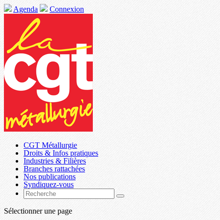
Agenda
Connexion
CGT Métallurgie
Droits & Infos pratiques
Industries & Filières
Branches rattachées
Nos publications
Syndiquez-vous
Sélectionner une page