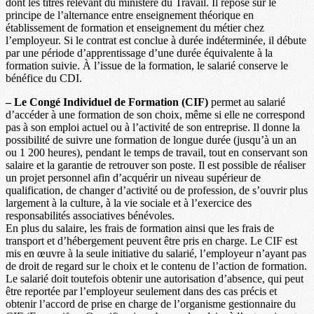
dont les titres relevant du ministère du Travail. Il repose sur le
principe de l’alternance entre enseignement théorique en
établissement de formation et enseignement du métier chez
l’employeur. Si le contrat est conclue à durée indéterminée, il débute
par une période d’apprentissage d’une durée équivalente à la
formation suivie. À l’issue de la formation, le salarié conserve le
bénéfice du CDI.
– Le Congé Individuel de Formation (CIF)
permet au salarié
d’accéder à une formation de son choix, même si elle ne correspond
pas à son emploi actuel ou à l’activité de son entreprise. Il donne la
possibilité de suivre une formation de longue durée (jusqu’à un an
ou 1 200 heures), pendant le temps de travail, tout en conservant son
salaire et la garantie de retrouver son poste. Il est possible de réaliser
un projet personnel afin d’acquérir un niveau supérieur de
qualification, de changer d’activité ou de profession, de s’ouvrir plus
largement à la culture, à la vie sociale et à l’exercice des
responsabilités associatives bénévoles.
En plus du salaire, les frais de formation ainsi que les frais de
transport et d’hébergement peuvent être pris en charge. Le CIF est
mis en œuvre à la seule initiative du salarié, l’employeur n’ayant pas
de droit de regard sur le choix et le contenu de l’action de formation.
Le salarié doit toutefois obtenir une autorisation d’absence, qui peut
être reportée par l’employeur seulement dans des cas précis et
obtenir l’accord de prise en charge de l’organisme gestionnaire du