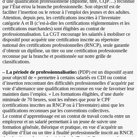
d’une qualification professionnelle (diplôme, titre, CQP…) reconnue
par l’État et/ou la branche professionnelle. Son objectif est de
faciliter l’insertion ou le retour à l’emploi des jeunes et des adultes.
Attention, depuis peu, les certifications inscrites à l’Inventaire
catégorie A et B (c’est-à-dire les certifications réglementaires et les
certifications marchandes) sont éligibles au contrat de
professionnalisation. La CGT encourage les salariés à mobiliser ce
dispositif pour acquérir une certification inscrite au répertoire
national des certifications professionnelles (RNCP), seule garantie
d’obtenir un diplôme, un titre ou une certification professionnelle
reconnue par la branche et positionnée sur notre grille de
classifications.
– La période de professionnalisatio
n (PDP) est un dispositif ayant
pour objectif de « permettre à certains salariés en CDI ou contrat
d’insertion rencontrant des difficultés professionnelles d’acquérir par
voie d’alternance une qualification reconnue en vue de favoriser leur
maintien dans l’emploi. » Les formations éligibles, d’une durée
minimale de 70 heures, sont les mêmes que pour le CPF
(certifications inscrites au RNCP ou à l’Inventaire) ainsi que les
qualifications reconnues par les conventions collectives.
Le contrat d’apprentissage est un contrat de travail conclu entre un
employeur et un salarié permettant à un jeune de suivre une
formation générale, théorique et pratique, en vue d’acquérir un
diplôme d’État ou un titre à finalité professionnelle inscrit au RNCP,