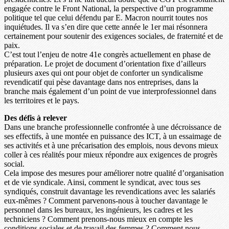
engagée contre le Front National, la perspective d’un programme
politique tel que celui défendu par E. Macron nourrit toutes nos
inquiétudes. Il va s’en dire que cette année le 1er mai résonnera
certainement pour soutenir des exigences sociales, de fraternité et de
paix.
C’est tout l’enjeu de notre 41e congrès actuellement en phase de
préparation. Le projet de document d’orientation fixe d’ailleurs
plusieurs axes qui ont pour objet de conforter un syndicalisme
revendicatif qui pèse davantage dans nos entreprises, dans la
branche mais également d’un point de vue interprofessionnel dans
les territoires et le pays.
Des défis à relever
Dans une branche professionnelle confrontée à une décroissance de
ses effectifs, à une montée en puissance des ICT, à un essaimage de
ses activités et à une précarisation des emplois, nous devons mieux
coller à ces réalités pour mieux répondre aux exigences de progrès
social.
Cela impose des mesures pour améliorer notre qualité d’organisation
et de vie syndicale. Ainsi, comment le syndicat, avec tous ses
syndiqués, construit davantage les revendications avec les salariés
eux-mêmes ? Comment parvenons-nous à toucher davantage le
personnel dans les bureaux, les ingénieurs, les cadres et les
techniciens ? Comment prenons-nous mieux en compte les
conditions sociales et de travail des femmes ? Comment nous