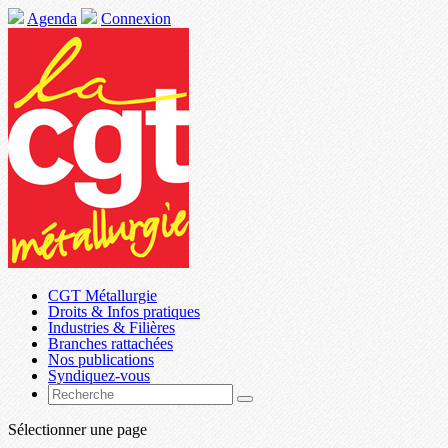
Agenda
Connexion
CGT Métallurgie
Droits & Infos pratiques
Industries & Filières
Branches rattachées
Nos publications
Syndiquez-vous
Sélectionner une page