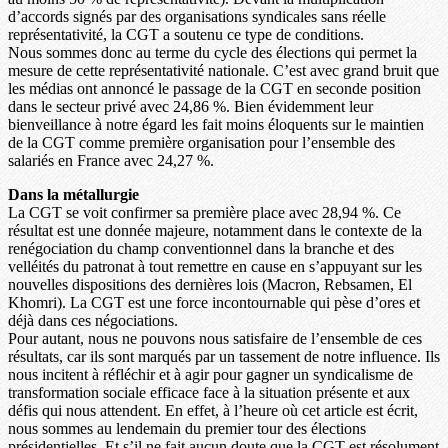
d’accords signés par des organisations syndicales sans réelle
représentativité, la CGT a soutenu ce type de conditions.
Nous sommes donc au terme du cycle des élections qui permet la
mesure de cette représentativité nationale. C’est avec grand bruit que
les médias ont annoncé le passage de la CGT en seconde position
dans le secteur privé avec 24,86 %. Bien évidemment leur
bienveillance à notre égard les fait moins éloquents sur le maintien
de la CGT comme première organisation pour l’ensemble des
salariés en France avec 24,27 %.
Dans la métallurgie
La CGT se voit confirmer sa première place avec 28,94 %. Ce
résultat est une donnée majeure, notamment dans le contexte de la
renégociation du champ conventionnel dans la branche et des
velléités du patronat à tout remettre en cause en s’appuyant sur les
nouvelles dispositions des dernières lois (Macron, Rebsamen, El
Khomri). La CGT est une force incontournable qui pèse d’ores et
déjà dans ces négociations.
Pour autant, nous ne pouvons nous satisfaire de l’ensemble de ces
résultats, car ils sont marqués par un tassement de notre influence. Ils
nous incitent à réfléchir et à agir pour gagner un syndicalisme de
transformation sociale efficace face à la situation présente et aux
défis qui nous attendent. En effet, à l’heure où cet article est écrit,
nous sommes au lendemain du premier tour des élections
présidentielles. Et s’il ne fait aucun doute que la CGT est résolument