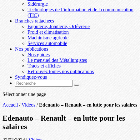
Sidérurgie
Technologies de l’information et de la communication
(TIC)
Branches rattachées
Bijouterie, Joaillerie, Orfèvrerie
Froid et climatisation
Machinisme agricole
Services automobile
Nos publications
Nos guides
Le mensuel des Métallurgistes
Tracts et affiches
Retrouvez toutes nos publications
Syndiquez-vous
Sélectionner une page
Accueil
/
Vidéos
/
Edenauto – Renault – en lutte pour les salaires
Edenauto – Renault – en lutte pour les
salaires
22/03/2024
|
Vidéos