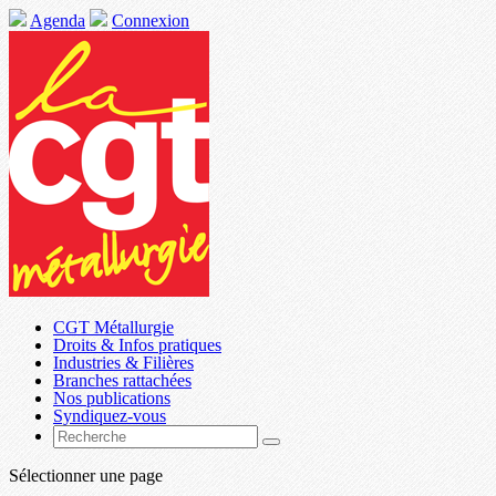
Agenda
Connexion
CGT Métallurgie
Droits & Infos pratiques
Industries & Filières
Branches rattachées
Nos publications
Syndiquez-vous
Sélectionner une page