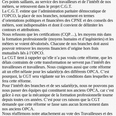
Ces points saillants, au service des travailleurs et de l’intérêt de nos
métiers, se retrouvent dans le projet C.G.T.
La C.G.T. estime que l’administration paritaire démocratique de
l’OPCO, la place de nos branches, notamment en termes
d’orientations politiques et financières des CPNE et des conseils des
métiers, sont indispensables et dont il convient de délimiter les
contours et attributions.
Nous refusons que les certifications (CQP…), les moyens mis dans
la formation professionnelle (moyens humains et d’ingénieries) et les
métiers se voient dévalorisés. Chacune de nos branches doit aussi
pouvoir retrouver les moyens financiers d’origine hors frais
mutualisés liés à l’OPCO.
La CGT tient à rappeler qu’elle n’a pas voulu cette réforme, que les
délais contraints de cette transformation ne servent pas l’intérêt des
travailleuses et travailleurs. Nous craignons aussi que cette réforme
ait un effet néfaste pour les salarié(e)s des différents OPCA. C’est
pourquoi, la CGT sera vigilante sur les conditions dans lesquelles se
fera cette réforme.
Pour l’intérêt des branches et de ses salarié(e)s, nous ne pouvons pas
nous passer des équipes qui constituent nos anciens OPCA, car c’est
grâce à eux que la mécanique de la formation professionnelle tourne
depuis toutes ces années. C’est pour ces raisons que la CGT
demande que cette réforme se fasse sans aucun licenciement dans
nos anciens OPCA.
Nous réaffirmons notre attachement au vote des Travailleuses et des