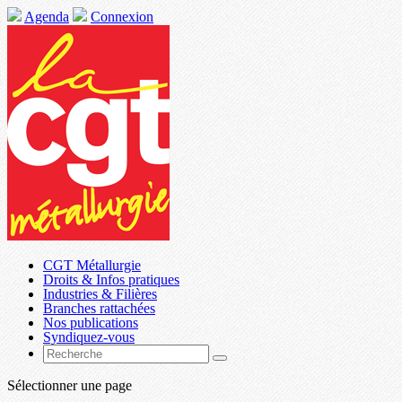
Agenda
Connexion
CGT Métallurgie
Droits & Infos pratiques
Industries & Filières
Branches rattachées
Nos publications
Syndiquez-vous
Sélectionner une page