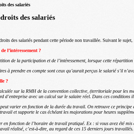
its des salariés
droits des salariés
roits des salariés pendant cette période non travaillée. Suivant le sujet,
u de l’intéressement ?
tition de la participation et de l’intéressement, lorsque cette répartitio
ires à prendre en compte sont ceux qu’aurait perçus le salarié s’il n’avai
lle ?
alculée sur la RMH de la convention collective, (territoriale pour les m
 d’entreprise avec un calcul sur le salaire réel. Dans ces conditions il
eut varier en fonction de la durée du travail. On retrouve ce principe d
travail et supporte le cas échéant les majorations pour heures suppléme
en fonction de l’horaire de travail pratiqué. Ex : si vous avez été mis e
avail réalisé, c’est-à-dire, au regard de ces 15 derniers jours travaillé