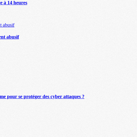
à 14 heures
ent abusif
 pour se protéger des cyber attaques ?