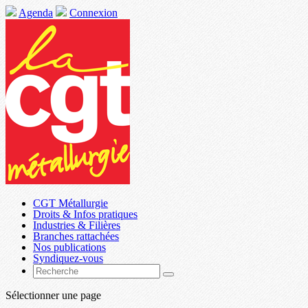
Agenda
Connexion
CGT Métallurgie
Droits & Infos pratiques
Industries & Filières
Branches rattachées
Nos publications
Syndiquez-vous
Sélectionner une page