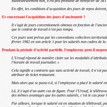
Malheureusement non, il est peu probable de bénéficier de JRTT 
En effet, les conditions d’acquisition des jours de repos doivent,
Et concernant l’acquisition des jours d’ancienneté ?
Il s’agit de jours conventionnels obtenus en fonction de l’ancie
que le contrat de travail n’est pas rompu.
Ces jours sont prévus par les conventions collectives territoria
février 1982 en son article 1 pour les salariés non cadres de la 
Pendant la période d’activité partielle, l’employeur peut-il suspen
L’Urssaf répond de manière claire sur les modalités d’attribution
l’horaire de travail journalier. »
Cela signifie a contrario que sans activité de travail, il n’est p
attribuer de ticket restaurant.
Mais alors que se passe-t-il, si l’employeur a placé le salarié en
Là, il s’agit d’un autre cas de figure. Pour l’Urssaf, le télétrava
des mêmes avantages que les autres salariés, c’est le cas pour l’
Par ailleurs, lorsque le salarié est en situation de télétravail, p