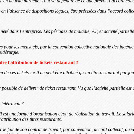
en activité partielle. Tout va dépendre de ce que prévoit l’accord coll
 en l’absence de dispositions légales, être précisées dans l’accord collect
nneté dans l’entreprise. Les périodes de maladie, AT, et activité partiel
les pour les mensuels, par la convention collective nationale des ingéni
sidérurgie.
dre l’attribution de tickets restaurant ?
 de ces tickets : « Il ne peut être attribué qu’un titre-restaurant par jo
as possible de délivrer de ticket restaurant. Vu que l’activité partielle e
 télétravail ?
il est une forme d’organisation et/ou de réalisation du travail. Le salarié
attribution des titres restaurants.
ar le fait de son contrat de travail, par convention, accord collectif, ou v