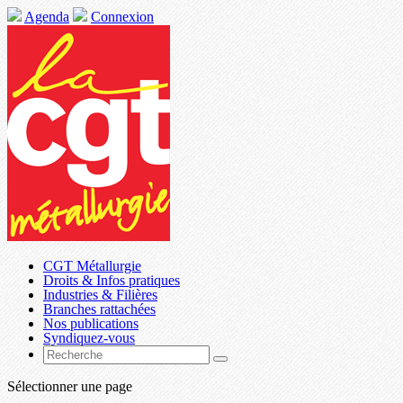
Agenda
Connexion
CGT Métallurgie
Droits & Infos pratiques
Industries & Filières
Branches rattachées
Nos publications
Syndiquez-vous
Sélectionner une page