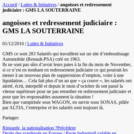
Accueil
/
Luttes & Initiatives
/
angoisses et redressement
judiciaire : GMS LA SOUTERRAINE
angoisses et redressement judiciaire :
GMS LA SOUTERRAINE
01/12/2016
|
Luttes & Initiatives
GMS ce sont 283 Salariés qui travaillent sur un site d’emboutissage
Automobile (Renault-PSA) créé en 1963.
Ils ne sont pas sûrs d’avoir leurs paies à la fin du mois de Novembre,
si ce n’est en tombant en redressement judiciaire ce qui pourrait les
mener à un nouveau plan de suppressions d’emplois, voire à une
liquidation… Cela fait plus d’un an que « ça couve », les salariés ont
alerté, écrit, interpellé et depuis le mois d’octobre ils ont passé la
vitesse supérieure pour ne pas retomber en redressement judiciaire et
pour que les responsables assument la situation !
Bien que vampirisée sous WAGON, en survie sous SONAS, pillée
par ALTIA, l’entreprise et les salariés sont toujours là.
Partager:
Ringarde, la nationalisation ?
Précédent
Droits des syndiqués en Europe / Pacte Industriall valable en