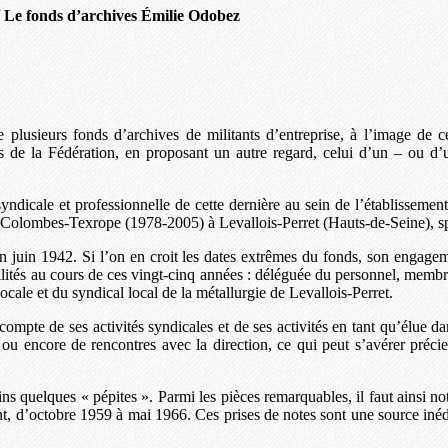
/
Le fonds d’archives Émilie Odobez
de plusieurs fonds d’archives de militants d’entreprise, à l’image de
de la Fédération, en proposant un autre regard, celui d’un – ou d’un
ndicale et professionnelle de cette dernière au sein de l’établissement
 Colombes-Texrope (1978-2005) à Levallois-Perret (Hauts-de-Seine), spéci
uin 1942. Si l’on en croit les dates extrêmes du fonds, son engageme
ités au cours de ces vingt-cinq années : déléguée du personnel, membre 
 locale et du syndical local de la métallurgie de Levallois-Perret.
pte de ses activités syndicales et de ses activités en tant qu’élue dans
u encore de rencontres avec la direction, ce qui peut s’avérer précie
quelques « pépites ». Parmi les pièces remarquables, il faut ainsi noter
 d’octobre 1959 à mai 1966. Ces prises de notes sont une source inédit