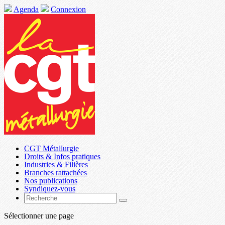
Agenda
Connexion
CGT Métallurgie
Droits & Infos pratiques
Industries & Filières
Branches rattachées
Nos publications
Syndiquez-vous
Sélectionner une page