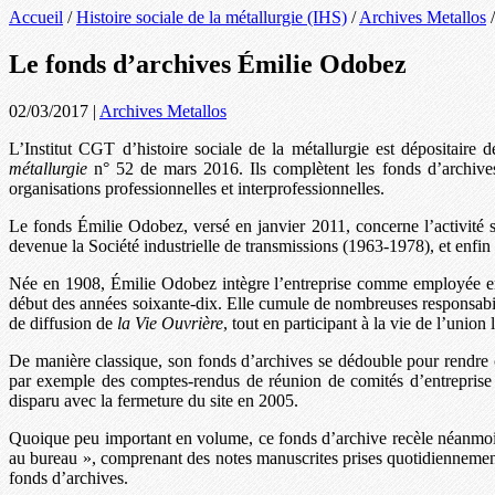
Accueil
/
Histoire sociale de la métallurgie (IHS)
/
Archives Metallos
Le fonds d’archives Émilie Odobez
02/03/2017
|
Archives Metallos
L’Institut CGT d’histoire sociale de la métallurgie est dépositaire 
métallurgie
n° 52 de mars 2016. Ils complètent les fonds d’archives 
organisations professionnelles et interprofessionnelles.
Le fonds Émilie Odobez, versé en janvier 2011, concerne l’activité sy
devenue la Société industrielle de transmissions (1963-1978), et enfin
Née en 1908, Émilie Odobez intègre l’entreprise comme employée en j
début des années soixante-dix. Elle cumule de nombreuses responsabil
de diffusion de
la Vie Ouvrière
, tout en participant à la vie de l’union
De manière classique, son fonds d’archives se dédouble pour rendre com
par exemple des comptes-rendus de réunion de comités d’entreprise o
disparu avec la fermeture du site en 2005.
Quoique peu important en volume, ce fonds d’archive recèle néanmoins 
au bureau », comprenant des notes manuscrites prises quotidiennement,
fonds d’archives.