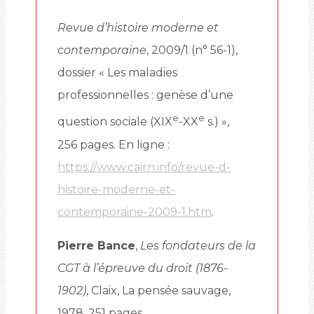
Revue d’histoire moderne et
contemporaine
, 2009/1 (n° 56-1),
dossier « Les maladies
professionnelles : genèse d’une
e
e
question sociale (XIX
-XX
s.) »,
256 pages. En ligne :
https://www.cairn.info/revue-d-
histoire-moderne-et-
contemporaine-2009-1.htm
.
Pierre Bance
,
Les fondateurs de la
CGT à l’épreuve du droit (1876-
1902)
, Claix, La pensée sauvage,
1978, 251 pages.