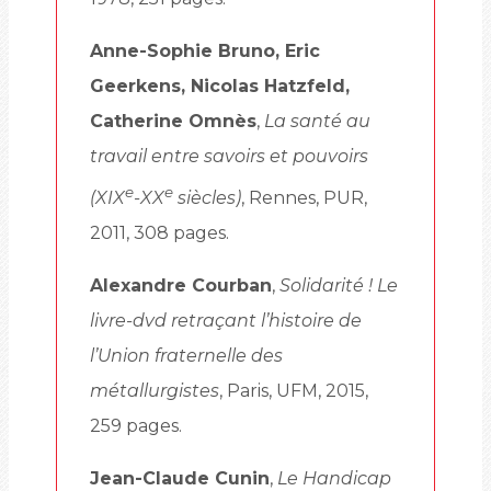
Anne-Sophie Bruno, Eric
Geerkens, Nicolas Hatzfeld,
Catherine Omnès
,
La santé au
travail entre savoirs et pouvoirs
e
e
(XIX
-XX
siècles)
, Rennes, PUR,
2011, 308 pages.
Alexandre Courban
,
Solidarité ! Le
livre-dvd retraçant l’histoire de
l’Union fraternelle des
métallurgistes
, Paris, UFM, 2015,
259 pages.
Jean-Claude Cunin
,
Le Handicap