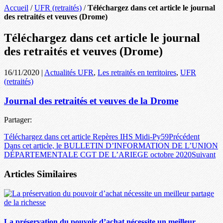
Accueil
/
UFR (retraités)
/
Téléchargez dans cet article le journal
des retraités et veuves (Drome)
Téléchargez dans cet article le journal
des retraités et veuves (Drome)
16/11/2020
|
Actualités UFR
,
Les retraités en territoires
,
UFR
(retraités)
Journal des retraités et veuves de la Drome
Partager:
Téléchargez dans cet article Repères IHS Midi-Py59
Précédent
Dans cet article, le BULLETIN D’INFORMATION DE L’UNION
DÉPARTEMENTALE CGT DE L’ARIEGE octobre 2020
Suivant
Articles Similaires
La préservation du pouvoir d’achat nécessite un meilleur