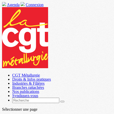
Agenda
Connexion
CGT Métallurgie
Droits & Infos pratiques
Industries & Filières
Branches rattachées
Nos publications
Syndiquez-vous
Sélectionner une page