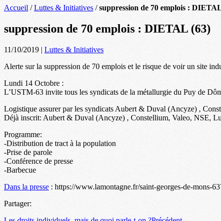
Accueil
/
Luttes & Initiatives
/
suppression de 70 emplois : DIETAL
suppression de 70 emplois : DIETAL (63)
11/10/2019
|
Luttes & Initiatives
Alerte sur la suppression de 70 emplois et le risque de voir un site indus
Lundi 14 Octobre :
L’USTM-63 invite tous les syndicats de la métallurgie du Puy de Dôme
Logistique assurer par les syndicats Aubert & Duval (Ancyze) , C
Déjà inscrit: Aubert & Duval (Ancyze) , Constellium, Valeo, NSE, Lu
Programme:
-Distribution de tract à la population
-Prise de parole
-Conférence de presse
-Barbecue
Dans la presse
: https://www.lamontagne.fr/saint-georges-de-mons-637
Partager:
Les droits individuels, mais de quoi parle-t-on ?
Précédent