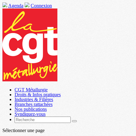
Agenda
Connexion
CGT Métallurgie
Droits & Infos pratiques
Industries & Filières
Branches rattachées
Nos publications
Syndiquez-vous
Sélectionner une page