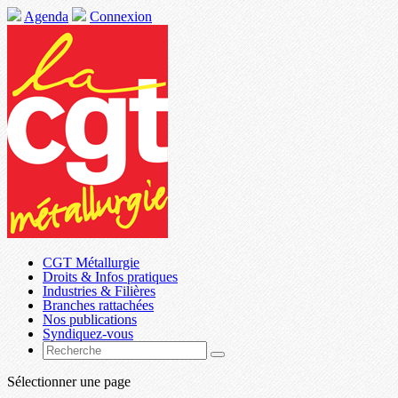
Agenda
Connexion
CGT Métallurgie
Droits & Infos pratiques
Industries & Filières
Branches rattachées
Nos publications
Syndiquez-vous
Sélectionner une page