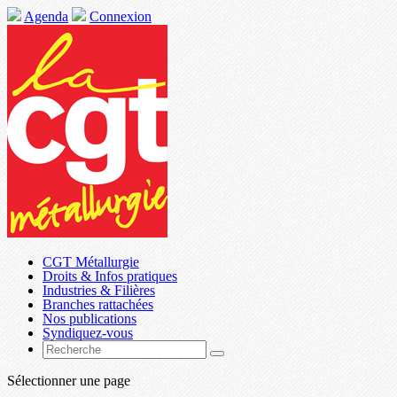
Agenda
Connexion
CGT Métallurgie
Droits & Infos pratiques
Industries & Filières
Branches rattachées
Nos publications
Syndiquez-vous
Sélectionner une page