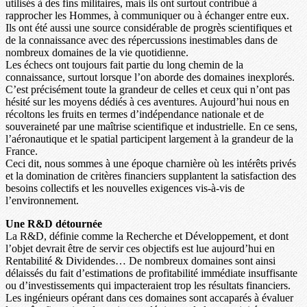
utilisés à des fins militaires, mais ils ont surtout contribué à
rapprocher les Hommes, à communiquer ou à échanger entre eux.
Ils ont été aussi une source considérable de progrès scientifiques et
de la connaissance avec des répercussions inestimables dans de
nombreux domaines de la vie quotidienne.
Les échecs ont toujours fait partie du long chemin de la
connaissance, surtout lorsque l’on aborde des domaines inexplorés.
C’est précisément toute la grandeur de celles et ceux qui n’ont pas
hésité sur les moyens dédiés à ces aventures. Aujourd’hui nous en
récoltons les fruits en termes d’indépendance nationale et de
souveraineté par une maîtrise scientifique et industrielle. En ce sens,
l’aéronautique et le spatial participent largement à la grandeur de la
France.
Ceci dit, nous sommes à une époque charnière où les intérêts privés
et la domination de critères financiers supplantent la satisfaction des
besoins collectifs et les nouvelles exigences vis-à-vis de
l’environnement.
Une R&D détournée
La R&D, définie comme la Recherche et Développement, et dont
l’objet devrait être de servir ces objectifs est lue aujourd’hui en
Rentabilité & Dividendes… De nombreux domaines sont ainsi
délaissés du fait d’estimations de profitabilité immédiate insuffisante
ou d’investissements qui impacteraient trop les résultats financiers.
Les ingénieurs opérant dans ces domaines sont accaparés à évaluer