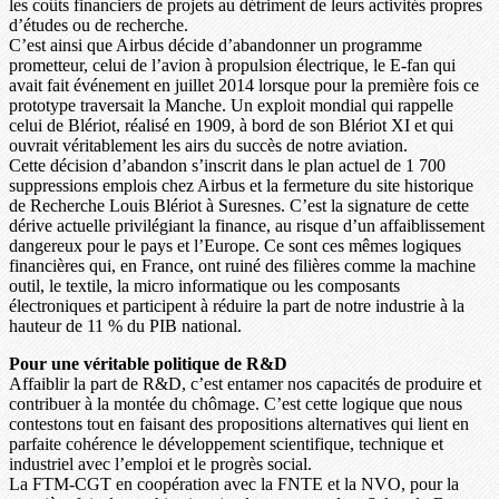
les coûts financiers de projets au détriment de leurs activités propres
d’études ou de recherche.
C’est ainsi que Airbus décide d’abandonner un programme
prometteur, celui de l’avion à propulsion électrique, le E-fan qui
avait fait événement en juillet 2014 lorsque pour la première fois ce
prototype traversait la Manche. Un exploit mondial qui rappelle
celui de Blériot, réalisé en 1909, à bord de son Blériot XI et qui
ouvrait véritablement les airs du succès de notre aviation.
Cette décision d’abandon s’inscrit dans le plan actuel de 1 700
suppressions emplois chez Airbus et la fermeture du site historique
de Recherche Louis Blériot à Suresnes. C’est la signature de cette
dérive actuelle privilégiant la finance, au risque d’un affaiblissement
dangereux pour le pays et l’Europe. Ce sont ces mêmes logiques
financières qui, en France, ont ruiné des filières comme la machine
outil, le textile, la micro informatique ou les composants
électroniques et participent à réduire la part de notre industrie à la
hauteur de 11 % du PIB national.
Pour une véritable politique de R&D
Affaiblir la part de R&D, c’est entamer nos capacités de produire et
contribuer à la montée du chômage. C’est cette logique que nous
contestons tout en faisant des propositions alternatives qui lient en
parfaite cohérence le développement scientifique, technique et
industriel avec l’emploi et le progrès social.
La FTM-CGT en coopération avec la FNTE et la NVO, pour la