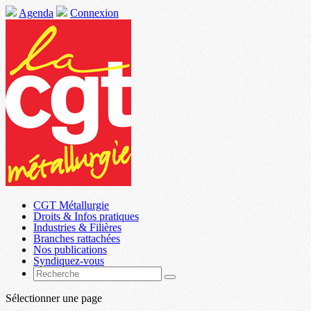
Agenda
Connexion
CGT Métallurgie
Droits & Infos pratiques
Industries & Filières
Branches rattachées
Nos publications
Syndiquez-vous
Sélectionner une page