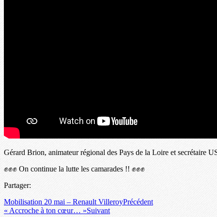
Gérard Brion, animateur régional des Pays de la Loire et secrétaire 
✊✊✊ On continue la lutte les camarades !! ✊✊✊
Partager:
Mobilisation 20 mai – Renault Villeroy
Précédent
« Accroche à ton cœur… »
Suivant