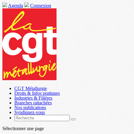
Agenda
Connexion
CGT Métallurgie
Droits & Infos pratiques
Industries & Filières
Branches rattachées
Nos publications
Syndiquez-vous
Sélectionner une page