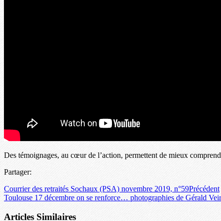
Des témoignages, au cœur de l’action, permettent de mieux comprendre
Partager:
Courrier des retraités Sochaux (PSA) novembre 2019, n°59
Précédent
Toulouse 17 décembre on se renforce… photographies de Gérald Vei
Articles Similaires