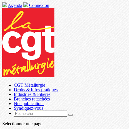
Agenda
Connexion
CGT Métallurgie
Droits & Infos pratiques
Industries & Filières
Branches rattachées
Nos publications
Syndiquez-vous
Sélectionner une page