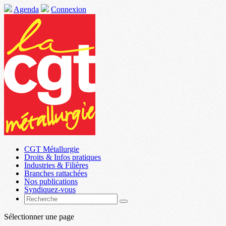
Agenda
Connexion
CGT Métallurgie
Droits & Infos pratiques
Industries & Filières
Branches rattachées
Nos publications
Syndiquez-vous
Sélectionner une page