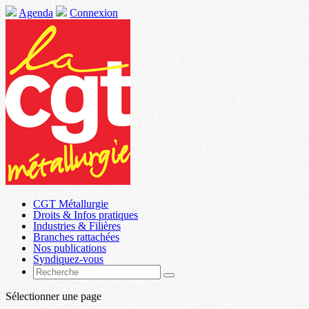
Agenda
Connexion
CGT Métallurgie
Droits & Infos pratiques
Industries & Filières
Branches rattachées
Nos publications
Syndiquez-vous
Sélectionner une page