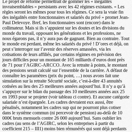
Le projet de réforme permettrait de gommer les « inégalités
invraisemblables » persistants avec les 42 régimes existants. « Les
règles seront les mêmes pour tous les régimes. Ce sera la vraie fin
des inégalités entre fonctionnaires et salariés du privé » promet Jean-
Paul Delevoye. Bref, les fonctionnaires sont (encore) dans le
collimateur. Mais si ils s’appuient sur les doutes et les divisions du
monde du travail, opposant les générations et les professions, ne
nous égarons pas, il n’y aura pas de gagnant. Bien au contraire. Tout
le monde est perdant, même les salariés du privé ! D’ores et déjà, on
peut s’interroger sur l’avenir des réserves amassées, via les
cotisations de leurs affiliés, par certains régimes en prévision des
jours difficiles pour un montant de 165 milliards d’euros dont près
de 71 pour l’AGIRC-ARCCO. Avec la retraite à points, le montant
des pensions serait calculé sur l’ensemble de la carrière. A défaut de
connaître les paramètres (prix du point, …) nous avons fait une
simulation sur la retraite Sécurité sociale, c’est-à-dire 43 annuités
cotisées au lieu des 25 meilleures années aujourd’hui. Il n’y a qu’à
s’appuyer sur le bilan du passage des 10 meilleures années aux 25
en 1993 pour se projeter (voir tableau ci contre). Et aucune catégorie
salariale n’est épargnée. Les cadres devraient eux aussi, être
pénalisés, notamment les cadres sup qui ne pourront plus cotiser
dans le système commun (ni percevoir de pension) au-delà de 10
000€ bruts mensuels contre 26 000 aujourd’hui. Sans oublier les
cadres (au sens de l’AGIRC, selon les entreprises à partir du
coefficient 215 – III1) moins bien rémunérés qui sont déjà perdants