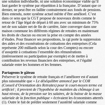
une solution individuelle, ni une solution économique viable qu’il
faut garder le système par répartition à la française. D’autant que ce
dernier, ne peut être en faillite contrairement aux fonds de pensions.
Bien entendu, notre système actuel mérite d’être amélioré. C’est
dans ce sens que la CGT propose de nouveaux droits comme le
retour de l’âge légal de départ à 60 ans avec un minimum de 75%
net de son salaire net de fin de carrière, faire converger dans une
maison commune les différents régimes de retraites en maintenant
les droits de chacun ou encore la prise en compte des années
d’études. Pour financer ses propositions, la cgt porte la suppression
des aides et des exonérations de cotisations des entreprises (Cela
représente 200 milliards selon la cour des Comptes) ou encore
d’assujettir à cotisations l’ensemble des rémunérations
(intéressement ou participation par exemple) et de mettre à
contribution les revenus financiers des entreprises, et l’égalité
salariale entre les hommes et les femmes.
Partageons le gâteau
Préserver le système de retraite français et l’améliorer est d’autant
plus raisonnable que «
Le déséquilibre annoncé par le COR
(Conseil d’Orientation des Retraites) pour le court-moyen terme est
artificiel ; il provient de l’hypothèse de maintien du chômage à un
haut niveau, de la pression sur les salaires, de la baisse de la masse
salariale de la fonction publique
» écrivaient les économistes atterrés
(1). Outre le fait de prédire seulement l’austérité salariale comme