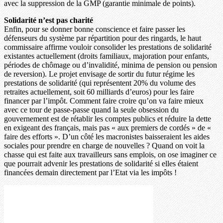
avec la suppression de la GMP (garantie minimale de points).
Solidarité n’est pas charité
Enfin, pour se donner bonne conscience et faire passer les
défenseurs du système par répartition pour des ringards, le haut
commissaire affirme vouloir consolider les prestations de solidarité
existantes actuellement (droits familiaux, majoration pour enfants,
périodes de chômage ou d’invalidité, minima de pension ou pension
de reversion). Le projet envisage de sortir du futur régime les
prestations de solidarité (qui représentent 20% du volume des
retraites actuellement, soit 60 milliards d’euros) pour les faire
financer par l’impôt. Comment faire croire qu’on va faire mieux
avec ce tour de passe-passe quand la seule obsession du
gouvernement est de rétablir les comptes publics et réduire la dette
en exigeant des français, mais pas « aux premiers de cordés » de «
faire des efforts ». D’un côté les macronistes baisseraient les aides
sociales pour prendre en charge de nouvelles ? Quand on voit la
chasse qui est faite aux travailleurs sans emplois, on ose imaginer ce
que pourrait advenir les prestations de solidarité si elles étaient
financées demain directement par l’Etat via les impôts !