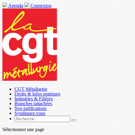
Agenda
Connexion
CGT Métallurgie
Droits & Infos pratiques
Industries & Filières
Branches rattachées
Nos publications
Syndiquez-vous
Sélectionner une page