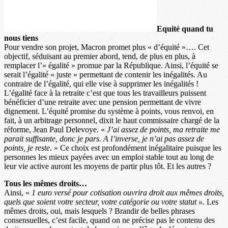
Equité quand tu
nous tiens
Pour vendre son projet, Macron promet plus « d’équité »…. Cet
objectif, séduisant au premier abord, tend, de plus en plus, à
remplacer l’« égalité » promue par la République. Ainsi, l’équité se
serait l’égalité « juste » permettant de contenir les inégalités. Au
contraire de l’égalité, qui elle vise à supprimer les inégalités !
L’égalité face à la retraite c’est que tous les travailleurs puissent
bénéficier d’une retraite avec une pension permettant de vivre
dignement. L’équité promise du système à points, vous renvoi, en
fait, à un arbitrage personnel, dixit le haut commissaire chargé de la
réforme, Jean Paul Delevoye. «
J’ai assez de points, ma retraite me
parait suffisante, donc je pars. A l’inverse, je n’ai pas assez de
points, je reste.
» Ce choix est profondément inégalitaire puisque les
personnes les mieux payées avec un emploi stable tout au long de
leur vie active auront les moyens de partir plus tôt. Et les autres ?
Tous les mêmes droits…
Ainsi, «
1 euro versé pour cotisation ouvrira droit aux mêmes droits,
quels que soient votre secteur, votre catégorie ou votre statut ».
Les
mêmes droits, oui, mais lesquels ? Brandir de belles phrases
consensuelles, c’est facile, quand on ne précise pas le contenu des