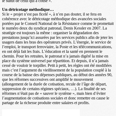
le statut de celui qui a cotisé ».
Un détricotage méthodique…
Si le « projet n’est pas ficelé », à n’en pas douter, il se fera en
cohérence avec le détricotage méthodique des avancées sociales
portées par le Conseil National de la Résistance comme le promettait
le numéro deux du syndicat patronal, Denis Kessler en 2007. La
stratégie est toujours la même : organiser la dégradation des
prestations jusqu’ici assurées par les services publics afin de jeter les
usagers dans les bras des opérateurs privés. L’énergie, le service de
l’emploi, le transport ferroviaire, la Poste et les télécommunications,
en ont déjà fait les frais. L’éducation et la santé en prennent le
chemin. Pour les retraites, le patronat n’a jamais digéré la mise en
place du système universel par répartition. Et depuis, il n’a jamais
cessé de vouloir le torpiller. Petit à petit, les règles ont été modifiées
mais c’est l’argument du vieillissement de la population couplé à la
course de la baisse des dépenses publiques, au début des années 90,
que les réformes successives ont amplifié le mouvement
(allongement de la durée de cotisation, recule de l’âge de départ,
suppression de certains régimes spéciaux, …). La finalité de ses
réformes n’était pas de « sauver le système », mais bien d’éviter
l’augmentation de cotisations sociales et donc remettre en cause le
partage de la richesse produite entre salaires et profits.