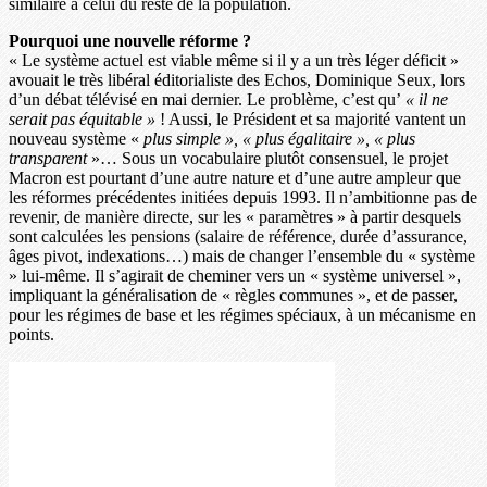
similaire à celui du reste de la population.
Pourquoi une nouvelle réforme ?
« Le système actuel est viable même si il y a un très léger déficit »
avouait le très libéral éditorialiste des Echos, Dominique Seux, lors
d’un débat télévisé en mai dernier. Le problème, c’est qu’
« il ne
serait pas équitable »
! Aussi, le Président et sa majorité vantent un
nouveau système «
plus simple », « plus égalitaire », « plus
transparent
»… Sous un vocabulaire plutôt consensuel, le projet
Macron est pourtant d’une autre nature et d’une autre ampleur que
les réformes précédentes initiées depuis 1993. Il n’ambitionne pas de
revenir, de manière directe, sur les « paramètres » à partir desquels
sont calculées les pensions (salaire de référence, durée d’assurance,
âges pivot, indexations…) mais de changer l’ensemble du « système
» lui-même. Il s’agirait de cheminer vers un « système universel »,
impliquant la généralisation de « règles communes », et de passer,
pour les régimes de base et les régimes spéciaux, à un mécanisme en
points.