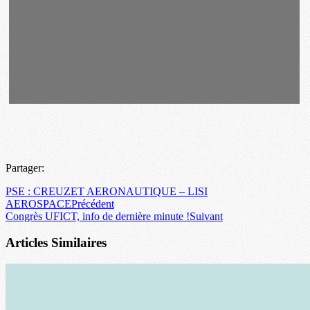
Partager:
PSE : CREUZET AERONAUTIQUE – LISI
AEROSPACE
Précédent
Congrès UFICT, info de dernière minute !
Suivant
Articles Similaires