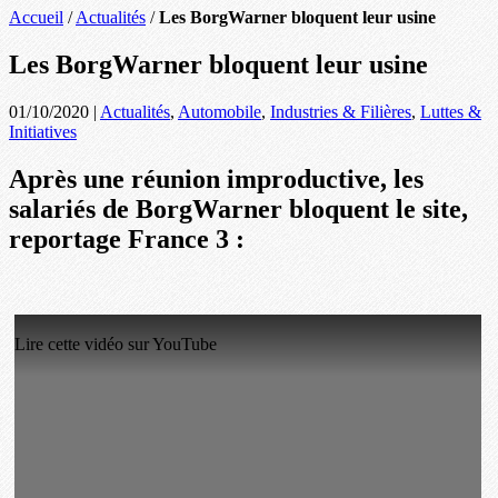
Accueil
/
Actualités
/
Les BorgWarner bloquent leur usine
Les BorgWarner bloquent leur usine
01/10/2020
|
Actualités
,
Automobile
,
Industries & Filières
,
Luttes &
Initiatives
Après une réunion improductive, les
salariés de BorgWarner bloquent le site,
reportage France 3 :
Lire cette vidéo sur YouTube