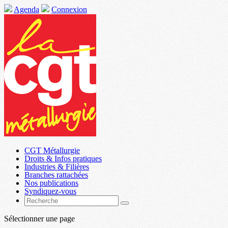
Agenda
Connexion
CGT Métallurgie
Droits & Infos pratiques
Industries & Filières
Branches rattachées
Nos publications
Syndiquez-vous
Sélectionner une page