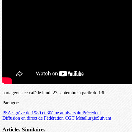
partageons ce café le lundi 23 septembre à partir de 13h
Partager:
PSA : grève de 1989 et 30ème anniversaire
Précédent
Diffusion en direct de Fédération CGT Métallurgie
Suivant
Articles Similaires