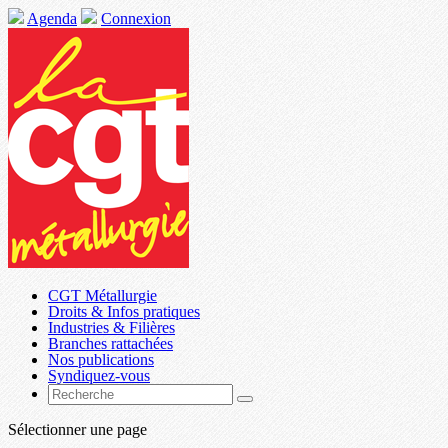
Agenda
Connexion
CGT Métallurgie
Droits & Infos pratiques
Industries & Filières
Branches rattachées
Nos publications
Syndiquez-vous
Sélectionner une page