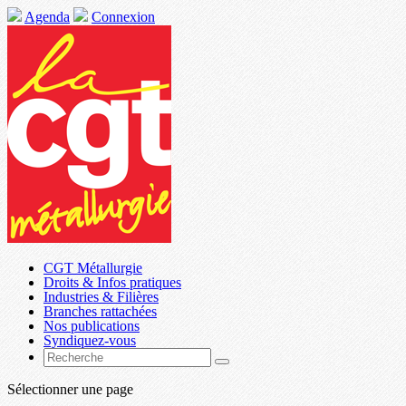
Agenda
Connexion
CGT Métallurgie
Droits & Infos pratiques
Industries & Filières
Branches rattachées
Nos publications
Syndiquez-vous
Sélectionner une page