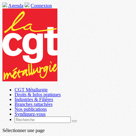
Agenda
Connexion
CGT Métallurgie
Droits & Infos pratiques
Industries & Filières
Branches rattachées
Nos publications
Syndiquez-vous
Sélectionner une page