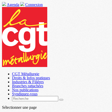
Agenda
Connexion
CGT Métallurgie
Droits & Infos pratiques
Industries & Filières
Branches rattachées
Nos publications
Syndiquez-vous
Sélectionner une page