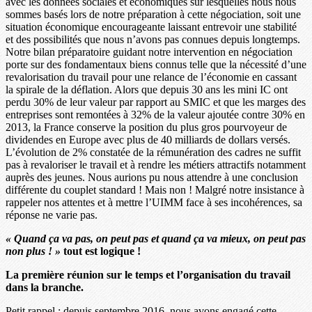
avec les données sociales et économiques sur lesquelles nous nous
sommes basés lors de notre préparation à cette négociation, soit une
situation économique encourageante laissant entrevoir une stabilité
et des possibilités que nous n’avons pas connues depuis longtemps.
Notre bilan préparatoire guidant notre intervention en négociation
porte sur des fondamentaux biens connus telle que la nécessité d’une
revalorisation du travail pour une relance de l’économie en cassant
la spirale de la déflation. Alors que depuis 30 ans les mini IC ont
perdu 30% de leur valeur par rapport au SMIC et que les marges des
entreprises sont remontées à 32% de la valeur ajoutée contre 30% en
2013, la France conserve la position du plus gros pourvoyeur de
dividendes en Europe avec plus de 40 milliards de dollars versés.
L’évolution de 2% constatée de la rémunération des cadres ne suffit
pas à revaloriser le travail et à rendre les métiers attractifs notamment
auprès des jeunes. Nous aurions pu nous attendre à une conclusion
différente du couplet standard ! Mais non ! Malgré notre insistance à
rappeler nos attentes et à mettre l’UIMM face à ses incohérences, sa
réponse ne varie pas.
« Quand ça va pas, on peut pas et quand ça va mieux, on peut pas
non plus ! »
tout est logique !
La première réunion sur le temps et l’organisation du travail
dans la branche.
Petit rappel : depuis septembre 2016, nous avons engagé cette