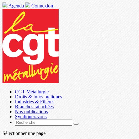
Agenda
Connexion
CGT Métallurgie
Droits & Infos pratiques
Industries & Filières
Branches rattachées
Nos publications
Syndiquez-vous
Sélectionner une page