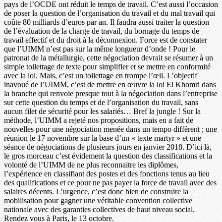
pays de l’OCDE ont réduit le temps de travail. C’est aussi l’occasion
de poser la question de l’organisation du travail et du mal travail qui
coûte 80 milliards d’euros par an. Il faudra aussi traiter la question
de l’évaluation de la charge de travail, du bornage du temps de
travail effectif et du droit à la déconnexion. Force est de constater
que l’UIMM n’est pas sur la même longueur d’onde ! Pour le
patronat de la métallurgie, cette négociation devrait se résumer à un
simple toilettage de texte pour simplifier et se mettre en conformité
avec la loi. Mais, c’est un toilettage en trompe l’œil. L’objectif
inavoué de l’UIMM, c’est de mettre en œuvre la loi El Khomri dans
la branche qui renvoie presque tout à la négociation dans l’entreprise
sur cette question du temps et de l’organisation du travail, sans
aucun filet de sécurité pour les salariés… Bref la jungle ! Sur la
méthode, l’UIMM a rejeté nos propositions, mais en a fait de
nouvelles pour une négociation menée dans un tempo différent ; une
réunion le 17 novembre sur la base d’un « texte martyr » et une
séance de négociations de plusieurs jours en janvier 2018. D’ici là,
le gros morceau c’est évidement la question des classifications et la
volonté de l’UIMM de ne plus reconnaitre les diplômes,
l’expérience en classifiant des postes et des fonctions tenus au lieu
des qualifications et ce pour ne pas payer la force de travail avec des
salaires décents. L’urgence, c’est donc bien de construire la
mobilisation pour gagner une véritable convention collective
nationale avec des garanties collectives de haut niveau social.
Rendez vous à Paris, le 13 octobre.