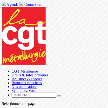
Agenda
Connexion
CGT Métallurgie
Droits & Infos pratiques
Industries & Filières
Branches rattachées
Nos publications
Syndiquez-vous
Sélectionner une page