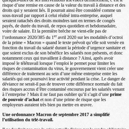
risque d’une remise en cause de la valeur du travail à distance et des
droits qui y seraient liés. Il pourrait ainsi être considéré comme un
sous-travail par rapport à celui réalisé intra-entreprise, auquel
seraient rattachés des droits moindres tant en termes de congés
payés, de durée du travail, de repos quotidien et hebdomadaire,
voire de salaire. Et la première brèche ne vient-elle pas de
er
l’ordonnance 2020/385 du 1
avril 2020 sur les modalités d’octroi
de la prime « Macron » quand le texte prévoit qu’elle soit versée en
fonction du travail du salarié durant la période d’urgence sanitaire et
que soient exclus de son bénéfice les salariés non présents, et donc
notamment ceux qui travaillent à distance ? Ainsi, après avoir
imposé le télétravail lorsque l’emploi le permet pour limiter les
risques de contamination du virus, le gouvernement vient créer une
différence de traitement au sein d’une même entreprise entre les
salariés qui ont poursuivi leur activité pendant la crise. Le danger de
déviance ne serait-il pas de trouver cette différence normale du fait
des risques accrus d’être contaminé encourus par les salariés venant
à l’entreprise ? Mais il ne faut pas oublier qu’il s’agit d’une
prime
de pouvoir d’achat
et non d’une prime de risque que les
employeurs auraient très bien pu mettre en œuvre.
Une ordonnance Macron de septembre 2017 a simplifié
l’utilisation du télé-travail.