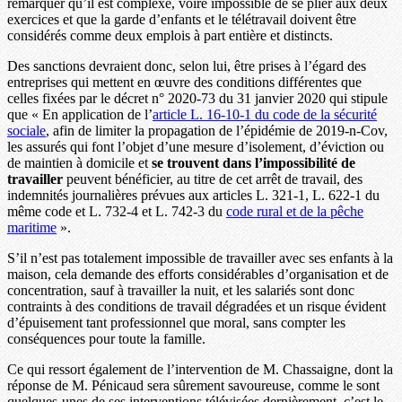
remarquer qu’il est complexe, voire impossible de se plier aux deux
exercices et que la garde d’enfants et le télétravail doivent être
considérés comme deux emplois à part entière et distincts.
Des sanctions devraient donc, selon lui, être prises à l’égard des
entreprises qui mettent en œuvre des conditions différentes que
celles fixées par le décret n° 2020-73 du 31 janvier 2020 qui stipule
que « En application de l’
article L. 16-10-1 du code de la sécurité
sociale
, afin de limiter la propagation de l’épidémie de 2019-n-Cov,
les assurés qui font l’objet d’une mesure d’isolement, d’éviction ou
de maintien à domicile et
se trouvent dans l’impossibilité de
travailler
peuvent bénéficier, au titre de cet arrêt de travail, des
indemnités journalières prévues aux articles L. 321-1, L. 622-1 du
même code et L. 732-4 et L. 742-3 du
code rural et de la pêche
maritime
».
S’il n’est pas totalement impossible de travailler avec ses enfants à la
maison, cela demande des efforts considérables d’organisation et de
concentration, sauf à travailler la nuit, et les salariés sont donc
contraints à des conditions de travail dégradées et un risque évident
d’épuisement tant professionnel que moral, sans compter les
conséquences pour toute la famille.
Ce qui ressort également de l’intervention de M. Chassaigne, dont la
réponse de M. Pénicaud sera sûrement savoureuse, comme le sont
quelques-unes de ses interventions télévisées dernièrement, c’est le