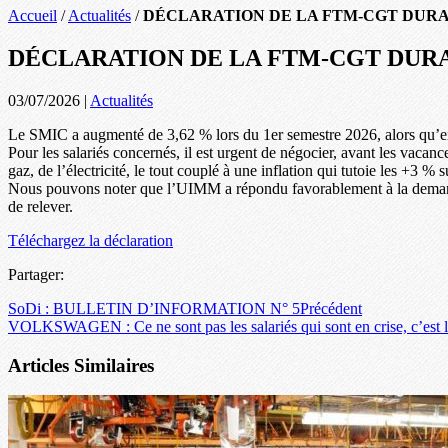
Accueil
/
Actualités
/
DÉCLARATION DE LA FTM-CGT DURAN
DÉCLARATION DE LA FTM-CGT DURAN
03/07/2026
|
Actualités
Le SMIC a augmenté de 3,62 % lors du 1er semestre 2026, alors qu’en pa
Pour les salariés concernés, il est urgent de négocier, avant les vacan
gaz, de l’électricité, le tout couplé à une inflation qui tutoie les +3 % 
Nous pouvons noter que l’UIMM a répondu favorablement à la demande 
de relever.
Téléchargez la déclaration
Partager:
SoDi : BULLETIN D’INFORMATION N° 5
Précédent
VOLKSWAGEN : Ce ne sont pas les salariés qui sont en crise, c’est le
Articles Similaires