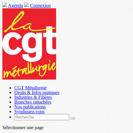
Agenda
Connexion
CGT Métallurgie
Droits & Infos pratiques
Industries & Filières
Branches rattachées
Nos publications
Syndiquez-vous
Sélectionner une page