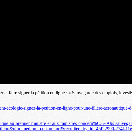
 faire signer la pétition en ligne : « Sauvegarde des emplois, investis
nt-ecologie-signez-la-petition-en-ligne-pour-une-filiere-aeronautique-d
ue-au-premier-ministre-et-aux-ministres-concern%C3%A9s-sauvegar
tition&utm_medium=custom_url&recruited_by_id=45f22990-274f-11