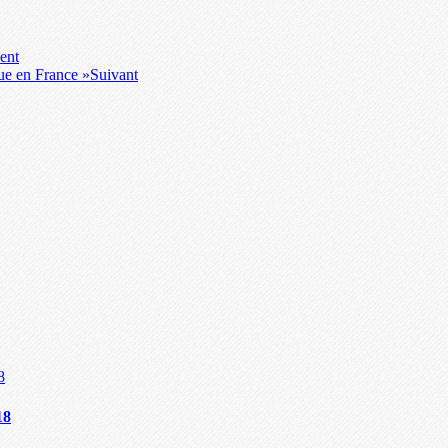
ent
que en France »
Suivant
18