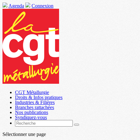
Agenda
Connexion
CGT Métallurgie
Droits & Infos pratiques
Industries & Filières
Branches rattachées
Nos publications
Syndiquez-vous
Sélectionner une page