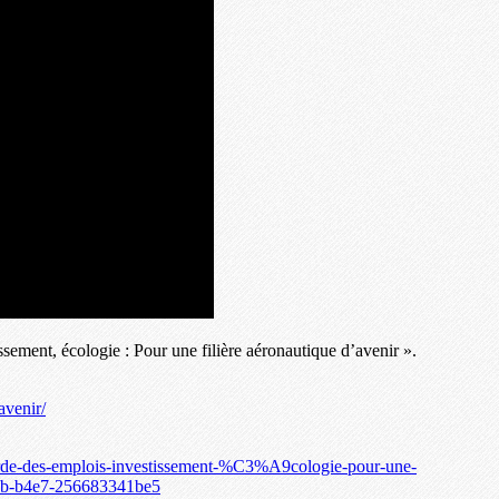
sement, écologie : Pour une filière aéronautique d’avenir ».
avenir/
de-des-emplois-investissement-%C3%A9cologie-pour-une-
eb-b4e7-256683341be5