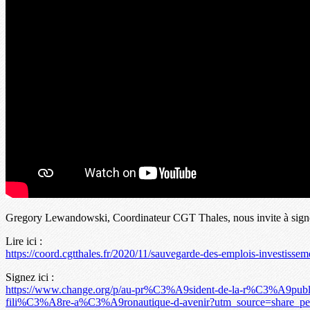
Gregory Lewandowski, Coordinateur CGT Thales, nous invite à signer et
Lire ici :
https://coord.cgtthales.fr/2020/11/sauvegarde-des-emplois-investisseme
Signez ici :
https://www.change.org/p/au-pr%C3%A9sident-de-la-r%C3%A9publiq
fili%C3%A8re-a%C3%A9ronautique-d-avenir?utm_source=share_pe