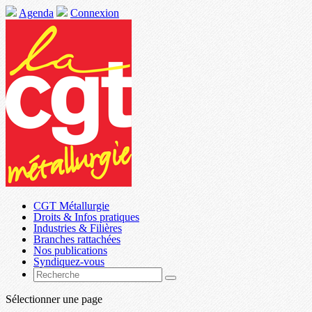
Agenda
Connexion
CGT Métallurgie
Droits & Infos pratiques
Industries & Filières
Branches rattachées
Nos publications
Syndiquez-vous
Sélectionner une page