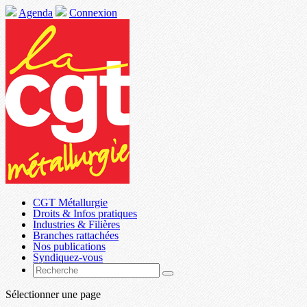
Agenda
Connexion
CGT Métallurgie
Droits & Infos pratiques
Industries & Filières
Branches rattachées
Nos publications
Syndiquez-vous
Sélectionner une page