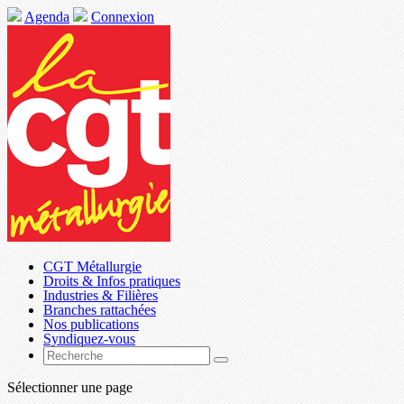
Agenda
Connexion
CGT Métallurgie
Droits & Infos pratiques
Industries & Filières
Branches rattachées
Nos publications
Syndiquez-vous
Sélectionner une page