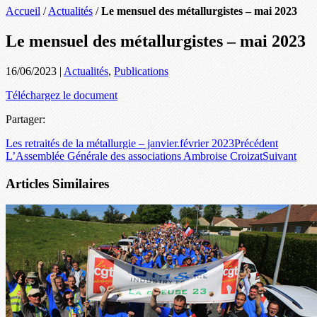
Accueil
/
Actualités
/
Le mensuel des métallurgistes – mai 2023
Le mensuel des métallurgistes – mai 2023
16/06/2023
|
Actualités
,
Publications
Téléchargez le document
Partager:
Les retraités de la métallurgie – janvier.février 2023
Précédent
L’Assemblée Générale des associations Ambroise Croizat
Suivant
Articles Similaires