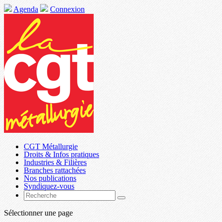
Agenda
Connexion
CGT Métallurgie
Droits & Infos pratiques
Industries & Filières
Branches rattachées
Nos publications
Syndiquez-vous
Sélectionner une page