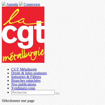
Agenda
Connexion
CGT Métallurgie
Droits & Infos pratiques
Industries & Filières
Branches rattachées
Nos publications
Syndiquez-vous
Sélectionner une page