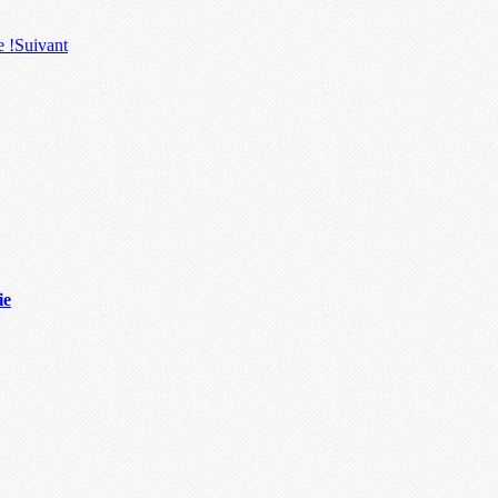
e !
Suivant
ie