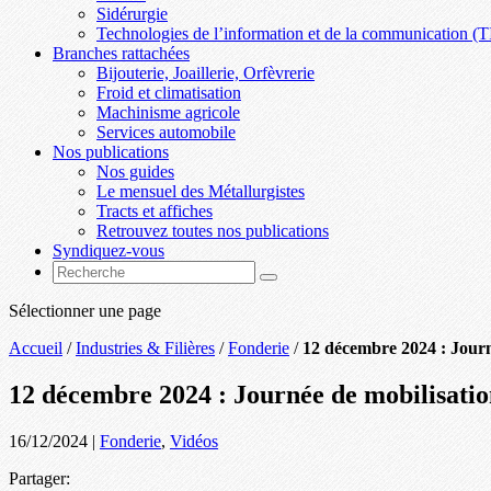
Sidérurgie
Technologies de l’information et de la communication (T
Branches rattachées
Bijouterie, Joaillerie, Orfèvrerie
Froid et climatisation
Machinisme agricole
Services automobile
Nos publications
Nos guides
Le mensuel des Métallurgistes
Tracts et affiches
Retrouvez toutes nos publications
Syndiquez-vous
Sélectionner une page
Accueil
/
Industries & Filières
/
Fonderie
/
12 décembre 2024 : Journ
12 décembre 2024 : Journée de mobilisatio
16/12/2024
|
Fonderie
,
Vidéos
Partager: