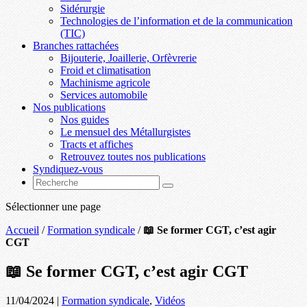
Sidérurgie
Technologies de l’information et de la communication
(TIC)
Branches rattachées
Bijouterie, Joaillerie, Orfèvrerie
Froid et climatisation
Machinisme agricole
Services automobile
Nos publications
Nos guides
Le mensuel des Métallurgistes
Tracts et affiches
Retrouvez toutes nos publications
Syndiquez-vous
Sélectionner une page
Accueil
/
Formation syndicale
/
📖 Se former CGT, c’est agir
CGT
📖 Se former CGT, c’est agir CGT
11/04/2024
|
Formation syndicale
,
Vidéos