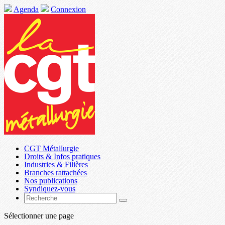
Agenda
Connexion
CGT Métallurgie
Droits & Infos pratiques
Industries & Filières
Branches rattachées
Nos publications
Syndiquez-vous
Sélectionner une page