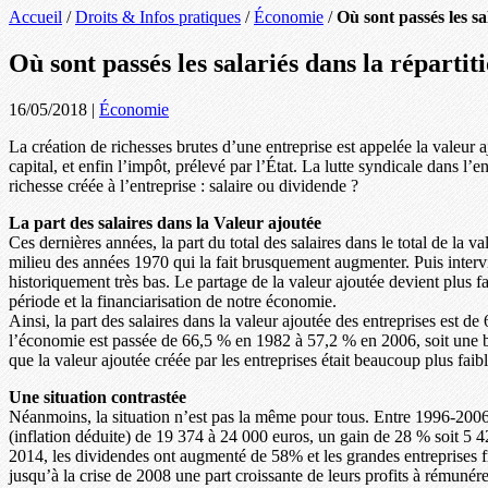
Accueil
/
Droits & Infos pratiques
/
Économie
/
Où sont passés les sa
Où sont passés les salariés dans la répartit
16/05/2018
|
Économie
La création de richesses brutes d’une entreprise est appelée la valeur aj
capital, et enfin l’impôt, prélevé par l’État. La lutte syndicale dans l’ent
richesse créée à l’entreprise : salaire ou dividende ?
La part des salaires dans la Valeur ajoutée
Ces dernières années, la part du total des salaires dans le total de la 
milieu des années 1970 qui la fait brusquement augmenter. Puis intervi
historiquement très bas. Le partage de la valeur ajoutée devient plus fa
période et la financiarisation de notre économie.
Ainsi, la part des salaires dans la valeur ajoutée des entreprises est
l’économie est passée de 66,5 % en 1982 à 57,2 % en 2006, soit une ba
que la valeur ajoutée créée par les entreprises était beaucoup plus faibl
Une situation contrastée
Néanmoins, la situation n’est pas la même pour tous. Entre 1996-2006,
(inflation déduite) de 19 374 à 24 000 euros, un gain de 28 % soit 5 42
2014, les dividendes ont augmenté de 58% et les grandes entreprises fr
jusqu’à la crise de 2008 une part croissante de leurs profits à rémunére