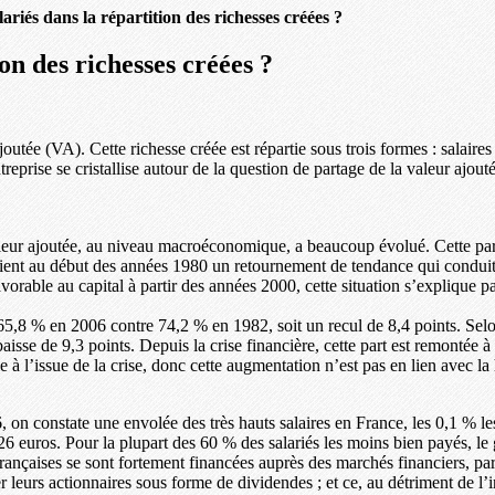
lariés dans la répartition des richesses créées ?
ion des richesses créées ?
outée (VA). Cette richesse créée est répartie sous trois formes : salaires 
reprise se cristallise autour de la question de partage de la valeur ajoutée 
valeur ajoutée, au niveau macroéconomique, a beaucoup évolué. Cette part 
ent au début des années 1980 un retournement de tendance qui conduit à 
vorable au capital à partir des années 2000, cette situation s’explique pa
 de 65,8 % en 2006 contre 74,2 % en 1982, soit un recul de 8,4 points. S
isse de 9,3 points. Depuis la crise financière, cette part est remontée
e à l’issue de la crise, donc cette augmentation n’est pas en lien avec la
 on constate une envolée des très hauts salaires en France, les 0,1 % l
6 euros. Pour la plupart des 60 % des salariés les moins bien payés, le g
ançaises se sont fortement financées auprès des marchés financiers, par
r leurs actionnaires sous forme de dividendes ; et ce, au détriment de l’