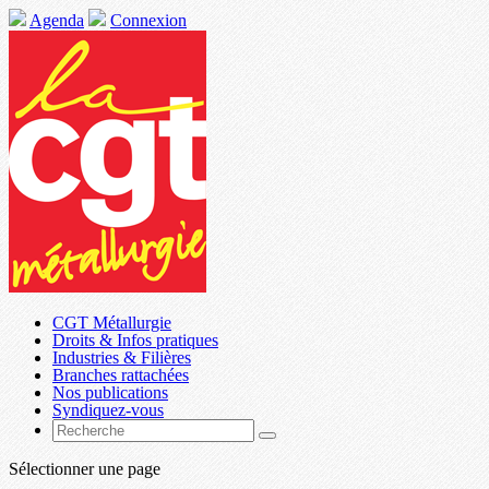
Agenda
Connexion
CGT Métallurgie
Droits & Infos pratiques
Industries & Filières
Branches rattachées
Nos publications
Syndiquez-vous
Sélectionner une page