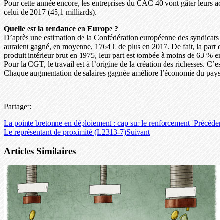
Pour cette année encore, les entreprises du CAC 40 vont gâter leurs act
celui de 2017 (45,1 milliards).
Quelle est la tendance en Europe ?
D’après une estimation de la Confédération européenne des syndicats (CE
auraient gagné, en moyenne, 1764 € de plus en 2017. De fait, la part 
produit intérieur brut en 1975, leur part est tombée à moins de 63 % e
Pour la CGT, le travail est à l’origine de la création des richesses. C’e
Chaque augmentation de salaires gagnée améliore l’économie du pays et
Partager:
La pointe bretonne en déploiement : cap sur le renforcement !
Précéde
Le représentant de proximité (L2313-7)
Suivant
Articles Similaires