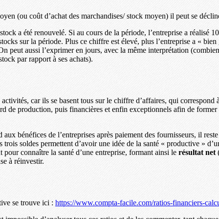
 moyen (ou coût d’achat des marchandises/ stock moyen) il peut se décli
e stock a été renouvelé. Si au cours de la période, l’entreprise a réalisé
stocks sur la période. Plus ce chiffre est élevé, plus l’entreprise a « bien 
On peut aussi l’exprimer en jours, avec la même interprétation (combien 
tock par rapport à ses achats).
activités, car ils se basent tous sur le chiffre d’affaires, qui correspond
rd de production, puis financières et enfin exceptionnels afin de former
aux bénéfices de l’entreprises après paiement des fournisseurs, il reste
s trois soldes permettent d’avoir une idée de la santé « productive » d’u
nt pour connaître la santé d’une entreprise, formant ainsi le
résultat net
(
e à réinvestir.
ive se trouve ici :
https://www.compta-facile.com/ratios-financiers-calcu