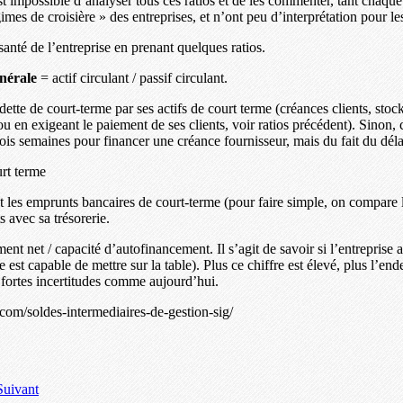
st impossible d’analyser tous ces ratios et de les commenter, tant chaque 
gimes de croisière » des entreprises, et n’ont peu d’interprétation pour l
anté de l’entreprise en prenant quelques ratios.
énérale
= actif circulant / passif circulant.
dette de court-terme par ses actifs de court terme (créances clients, stock
 en exigeant le paiement de ses clients, voir ratios précédent). Sinon, 
ois semaines pour financer une créance fournisseur, mais du fait du déla
urt terme
e et les emprunts bancaires de court-terme (pour faire simple, on compare
s avec sa trésorerie.
ent net / capacité d’autofinancement. Il s’agit de savoir si l’entrepris
 est capable de mettre sur la table). Plus ce chiffre est élevé, plus l’end
de fortes incertitudes comme aujourd’hui.
.com/soldes-intermediaires-de-gestion-sig/
Suivant