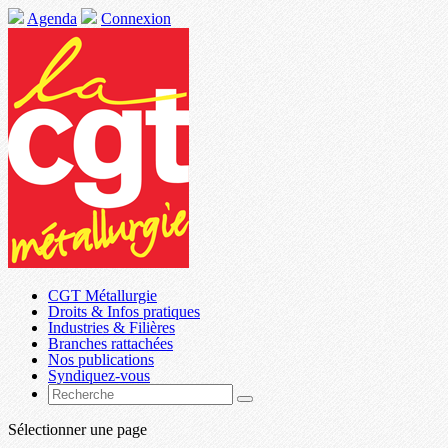
Agenda
Connexion
CGT Métallurgie
Droits & Infos pratiques
Industries & Filières
Branches rattachées
Nos publications
Syndiquez-vous
Sélectionner une page