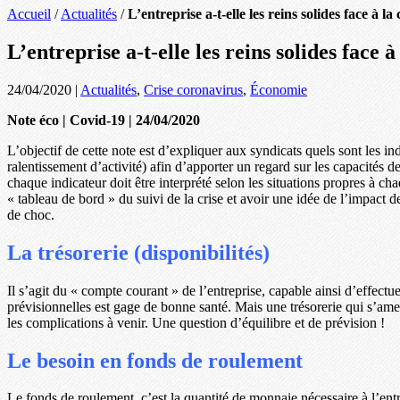
Accueil
/
Actualités
/
L’entreprise a-t-elle les reins solides face à la 
L’entreprise a-t-elle les reins solides face à 
24/04/2020
|
Actualités
,
Crise coronavirus
,
Économie
Note éco | Covid-19 | 24/04/2020
L’objectif de cette note est d’expliquer aux syndicats quels sont les in
ralentissement d’activité) afin d’apporter un regard sur les capacités d
chaque indicateur doit être interprété selon les situations propres à c
« tableau de bord » du suivi de la crise et avoir une idée de l’impact 
de choc.
La trésorerie (disponibilités)
Il s’agit du « compte courant » de l’entreprise, capable ainsi d’effectu
prévisionnelles est gage de bonne santé. Mais une trésorerie qui s’ame
les complications à venir. Une question d’équilibre et de prévision !
Le besoin en fonds de roulement
Le fonds de roulement, c’est la quantité de monnaie nécessaire à l’entr