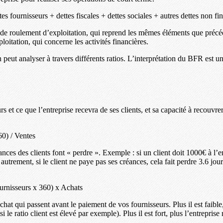
tes fournisseurs + dettes fiscales + dettes sociales + autres dettes non fi
 de roulement d’exploitation, qui reprend les mêmes éléments que précé
loitation, qui concerne les activités financières.
 peut analyser à travers différents ratios. L’interprétation du BFR est un 
rs et ce que l’entreprise recevra de ses clients, et sa capacité à recouvr
60) / Ventes
ces des clients font « perdre ». Exemple : si un client doit 1000€ à l’en
utrement, si le client ne paye pas ses créances, cela fait perdre 3.6 jour
ournisseurs x 360) x Achats
at qui passent avant le paiement de vos fournisseurs. Plus il est faible,
 le ratio client est élevé par exemple). Plus il est fort, plus l’entreprise