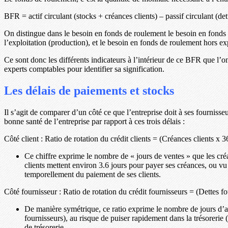
BFR = actif circulant (stocks + créances clients) – passif circulant (det
On distingue dans le besoin en fonds de roulement le besoin en fonds
l’exploitation (production), et le besoin en fonds de roulement hors exp
Ce sont donc les différents indicateurs à l’intérieur de ce BFR que l’on
experts comptables pour identifier sa signification.
Les délais de paiements et stocks
Il s’agit de comparer d’un côté ce que l’entreprise doit à ses fournisseu
bonne santé de l’entreprise par rapport à ces trois délais :
Côté client : Ratio de rotation du crédit clients = (Créances clients x 3
Ce chiffre exprime le nombre de « jours de ventes » que les créan
clients mettent environ 3.6 jours pour payer ses créances, ou vu a
temporellement du paiement de ses clients.
Côté fournisseur : Ratio de rotation du crédit fournisseurs = (Dettes f
De manière symétrique, ce ratio exprime le nombre de jours d’ach
fournisseurs), au risque de puiser rapidement dans la trésorerie (si
de trésorerie.