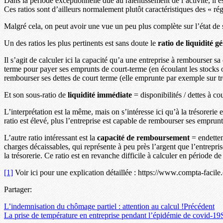
Dans la période exceptionnelle due au ralentissement de l’activité, il e
Ces ratios sont d’ailleurs normalement plutôt caractéristiques des « ré
Malgré cela, on peut avoir une vue un peu plus complète sur l’état de s
Un des ratios les plus pertinents est sans doute le
ratio de liquidité g
Il s’agit de calculer ici la capacité qu’a une entreprise à rembourser sa 
terme pour payer ses emprunts de court-terme (en écoulant les stocks ou
rembourser ses dettes de court terme (elle emprunte par exemple sur tr
Et son sous-ratio de
liquidité immédiate
= disponibilités / dettes à co
L’interprétation est la même, mais on s’intéresse ici qu’à la trésoreri
ratio est élevé, plus l’entreprise est capable de rembourser ses emprunt
L’autre ratio intéressant est la
capacité de remboursement
= endettem
charges décaissables, qui représente à peu près l’argent que l’entreprise
la trésorerie. Ce ratio est en revanche difficile à calculer en période 
[1]
Voir ici pour une explication détaillée : https://www.compta-facile
Partager:
L’indemnisation du chômage partiel : attention au calcul !
Précédent
La prise de température en entreprise pendant l’épidémie de covid-19