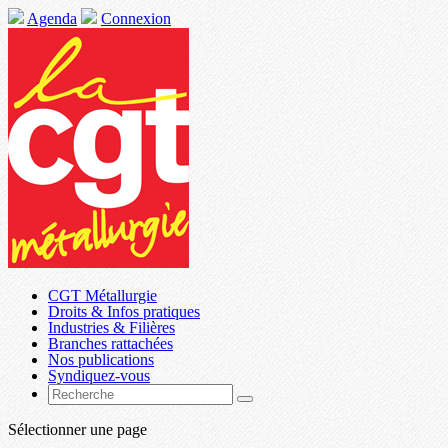
Agenda
Connexion
CGT Métallurgie
Droits & Infos pratiques
Industries & Filières
Branches rattachées
Nos publications
Syndiquez-vous
Sélectionner une page