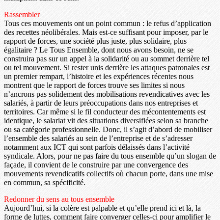
Rassembler
Tous ces mouvements ont un point commun : le refus d’application
des recettes néolibérales. Mais est-ce suffisant pour imposer, par le
rapport de forces, une société plus juste, plus solidaire, plus
égalitaire ? Le Tous Ensemble, dont nous avons besoin, ne se
construira pas sur un appel à la solidarité ou au sommet derrière tel
ou tel mouvement. Si rester unis derrière les attaques patronales est
un premier rempart, l’histoire et les expériences récentes nous
montrent que le rapport de forces trouve ses limites si nous
n’ancrons pas solidement des mobilisations revendicatives avec les
salariés, à partir de leurs préoccupations dans nos entreprises et
territoires. Car même si le fil conducteur des mécontentements est
identique, le salariat vit des situations diversifiées selon sa branche
ou sa catégorie professionnelle. Donc, il s’agit d’abord de mobiliser
l’ensemble des salariés au sein de l’entreprise et de s’adresser
notamment aux ICT qui sont parfois délaissés dans l’activité
syndicale. Alors, pour ne pas faire du tous ensemble qu’un slogan de
façade, il convient de le construire par une convergence des
mouvements revendicatifs collectifs où chacun porte, dans une mise
en commun, sa spécificité.
Redonner du sens au tous ensemble
Aujourd’hui, si la colère est palpable et qu’elle prend ici et là, la
forme de luttes, comment faire converger celles-ci pour amplifier le