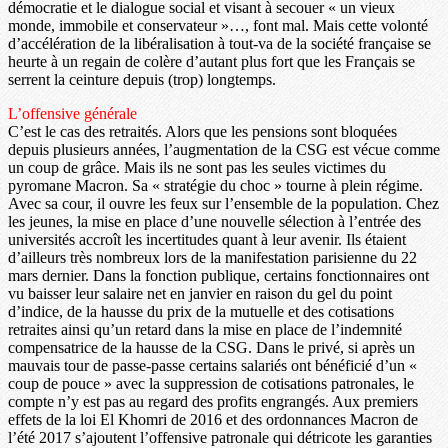
démocratie et le dialogue social et visant à secouer « un vieux
monde, immobile et conservateur »…, font mal. Mais cette volonté
d’accélération de la libéralisation à tout-va de la société française se
heurte à un regain de colère d’autant plus fort que les Français se
serrent la ceinture depuis (trop) longtemps.
L’offensive générale
C’est le cas des retraités. Alors que les pensions sont bloquées
depuis plusieurs années, l’augmentation de la CSG est vécue comme
un coup de grâce. Mais ils ne sont pas les seules victimes du
pyromane Macron. Sa « stratégie du choc » tourne à plein régime.
Avec sa cour, il ouvre les feux sur l’ensemble de la population. Chez
les jeunes, la mise en place d’une nouvelle sélection à l’entrée des
universités accroît les incertitudes quant à leur avenir. Ils étaient
d’ailleurs très nombreux lors de la manifestation parisienne du 22
mars dernier. Dans la fonction publique, certains fonctionnaires ont
vu baisser leur salaire net en janvier en raison du gel du point
d’indice, de la hausse du prix de la mutuelle et des cotisations
retraites ainsi qu’un retard dans la mise en place de l’indemnité
compensatrice de la hausse de la CSG. Dans le privé, si après un
mauvais tour de passe-passe certains salariés ont bénéficié d’un «
coup de pouce » avec la suppression de cotisations patronales, le
compte n’y est pas au regard des profits engrangés. Aux premiers
effets de la loi El Khomri de 2016 et des ordonnances Macron de
l’été 2017 s’ajoutent l’offensive patronale qui détricote les garanties