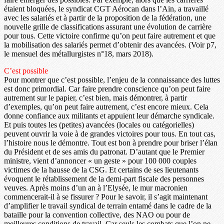
étaient bloquées, le syndicat CGT Aérocan dans l’Ain, a travaillé
avec les salariés et à partir de la proposition de la fédération, une
nouvelle grille de classifications assurant une évolution de carrière
pour tous. Cette victoire confirme qu’on peut faire autrement et que
la mobilisation des salariés permet d’obtenir des avancées. (Voir p7,
le mensuel des métallurgistes n°18, mars 2018).
C’est possible
Pour montrer que c’est possible, l’enjeu de la connaissance des luttes
est donc primordial. Car faire prendre conscience qu’on peut faire
autrement sur le papier, c’est bien, mais démontrer, à partir
d’exemples, qu’on peut faire autrement, c’est encore mieux. Cela
donne confiance aux militants et appuient leur démarche syndicale.
Et puis toutes les (petites) avancées (locales ou catégorielles)
peuvent ouvrir la voie à de grandes victoires pour tous. En tout cas,
l’histoire nous le démontre. Tout est bon à prendre pour briser l’élan
du Président et de ses amis du patronat. D’autant que le Premier
ministre, vient d’annoncer « un geste » pour 100 000 couples
victimes de la hausse de la CSG. Et certains de ses lieutenants
évoquent le rétablissement de la demi-part fiscale des personnes
veuves. Après moins d’un an à l’Elysée, le mur macronien
commencerait-il à se fissurer ? Pour le savoir, il s’agit maintenant
d’amplifier le travail syndical de terrain entamé dans le cadre de la
bataille pour la convention collective, des NAO ou pour de
meilleures conditions de travail. Car seuls les combats que l’on ne