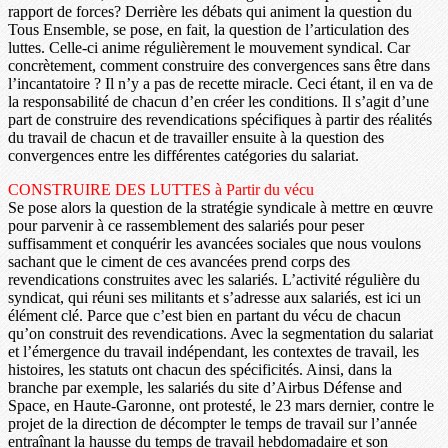
rapport de forces? Derrière les débats qui animent la question du
Tous Ensemble, se pose, en fait, la question de l’articulation des
luttes. Celle-ci anime régulièrement le mouvement syndical. Car
concrètement, comment construire des convergences sans être dans
l’incantatoire ? Il n’y a pas de recette miracle. Ceci étant, il en va de
la responsabilité de chacun d’en créer les conditions. Il s’agit d’une
part de construire des revendications spécifiques à partir des réalités
du travail de chacun et de travailler ensuite à la question des
convergences entre les différentes catégories du salariat.
CONSTRUIRE DES LUTTES à Partir du vécu
Se pose alors la question de la stratégie syndicale à mettre en œuvre
pour parvenir à ce rassemblement des salariés pour peser
suffisamment et conquérir les avancées sociales que nous voulons
sachant que le ciment de ces avancées prend corps des
revendications construites avec les salariés. L’activité régulière du
syndicat, qui réuni ses militants et s’adresse aux salariés, est ici un
élément clé. Parce que c’est bien en partant du vécu de chacun
qu’on construit des revendications. Avec la segmentation du salariat
et l’émergence du travail indépendant, les contextes de travail, les
histoires, les statuts ont chacun des spécificités. Ainsi, dans la
branche par exemple, les salariés du site d’Airbus Défense and
Space, en Haute-Garonne, ont protesté, le 23 mars dernier, contre le
projet de la direction de décompter le temps de travail sur l’année
entraînant la hausse du temps de travail hebdomadaire et son