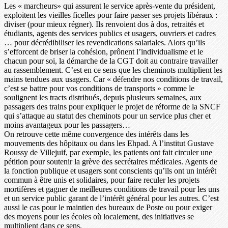
Les « marcheurs» qui assurent le service après-vente du président,
exploitent les vieilles ficelles pour faire passer ses projets libéraux :
diviser (pour mieux régner). Ils renvoient dos à dos, retraités et
étudiants, agents des services publics et usagers, ouvriers et cadres
… pour décrédibiliser les revendications salariales. Alors qu’ils
s’efforcent de briser la cohésion, prônent l’individualisme et le
chacun pour soi, la démarche de la CGT doit au contraire travailler
au rassemblement. C’est en ce sens que les cheminots multiplient les
mains tendues aux usagers. Car « défendre nos conditions de travail,
c’est se battre pour vos conditions de transports » comme le
soulignent les tracts distribués, depuis plusieurs semaines, aux
passagers des trains pour expliquer le projet de réforme de la SNCF
qui s’attaque au statut des cheminots pour un service plus cher et
moins avantageux pour les passagers…
On retrouve cette même convergence des intérêts dans les
mouvements des hôpitaux ou dans les Ehpad. A l’institut Gustave
Roussy de Villejuif, par exemple, les patients ont fait circuler une
pétition pour soutenir la grève des secrétaires médicales. Agents de
la fonction publique et usagers sont conscients qu’ils ont un intérêt
commun à être unis et solidaires, pour faire reculer les projets
mortifères et gagner de meilleures conditions de travail pour les uns
et un service public garant de l’intérêt général pour les autres. C’est
aussi le cas pour le maintien des bureaux de Poste ou pour exiger
des moyens pour les écoles où localement, des initiatives se
multiplient dans ce sens.