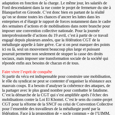
adaptation en fonction de la charge. Le même jour, les salariés de
Ford descendaient dans la rue contre le projet de fermeture du site à
Blanquefort en Gironde. C’est donc bien en partant de la réalité
qu’on se donne toutes les chances d’ancrer les luttes dans les
entreprises et d’élargir le rapport de forces notamment dans le cadre
des semaines d’actions et de mobilisations dans notre branche pour
imposer une convention collective nationale. Pour la journée
interprofessionelle d’actions du 19 avril, c’est à partir de ce travail
engagé depuis plusieurs années, que la fédération CGT de la
métallurgie appelle à faire grève. Car si on peut marquer des points
ici ou là, seul un mouvement beaucoup plus large et puissant
pourrait permettre non seulement de stopper la casse des droits
sociaux, mais imposer une transformation sociale de la société qui
réponde enfin aux besoins de chacun et de tous.
Faire vivre l’esprit de conquête
Si partir du vécu est indispensable pour construire une mobilisation,
le rôle du syndicat ne peut se contenter d’organiser la résistance aux
mauvais coups. Il a besoin d’analyser la cohérence des attaques, de
la partager avec le plus grand nombre pour combattre le fatalisme.
C’est la démarche de la CGT qui s’est amplifiée après l’échec des
mobilisations contre la Loi El Khomri. C’est le sens du contre-projet
CGT pour la réforme de la SNCF ou celui de Convention Collective
pour l’ensemble des travailleurs de la métallurgie porté par la
fédération. Face à la proposition de « socle commun » de l’UIMM,