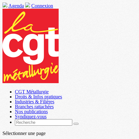
Agenda
Connexion
CGT Métallurgie
Droits & Infos pratiques
Industries & Filières
Branches rattachées
Nos publications
Syndiquez-vous
Sélectionner une page