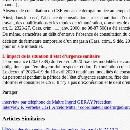
mandat) ;
Absence de consultation du CSE en cas de dérogation liée au temps de
Ainsi, dans le passé, l’absence de consultation sur les conditions d’e
travail, des qualifications et les modes de rémunération, domaines de 
art. L. 2323-27, Cass. crim., 11 janv. 2000, no 98-87.508) a été sancti
De même, caractérise un délit d’entrave l’absence de consultation du
décision de fermeture temporaire d’un magasin (Cass. crim., 9 déc. 20
pour un site industriel.
L’impact de la situation d’état d’urgence sanitaire
L’ordonnance (2020-389) du 1er avril 2020 fixe des modalités de consu
obligations que l’employeur doit respecter et dont l’exonération consti
Le décret n° 2020-419 du 10 avril 2020 relatif aux modalités de consul
du personnel pendant la période de l’état d’urgence sanitaire, fixe de
informer et consulter le CSE. Il n’y a pas d’exonération et le délit d’en
Partager:
interview par téléphone de Maître Ingrid GERAY
Précédent
Interview P. Verbeke CGT ArcelorMittal / coordinateur sidérurgie
Sui
Articles Similaires