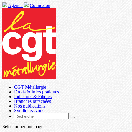
Agenda
Connexion
CGT Métallurgie
Droits & Infos pratiques
Industries & Filières
Branches rattachées
Nos publications
Syndiquez-vous
Sélectionner une page