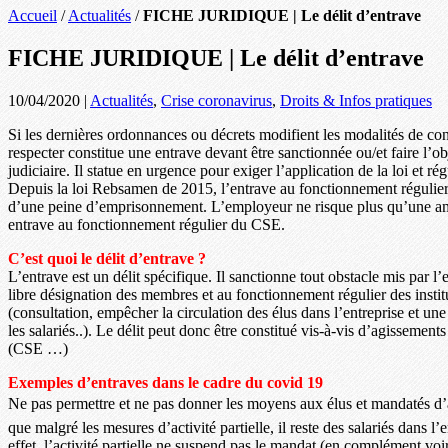
Accueil
/
Actualités
/
FICHE JURIDIQUE | Le délit d’entrave
FICHE JURIDIQUE | Le délit d’entrave
10/04/2020
|
Actualités
,
Crise coronavirus
,
Droits & Infos pratiques
Si les dernières ordonnances ou décrets modifient les modalités de co
respecter constitue une entrave devant être sanctionnée ou/et faire l’o
judiciaire. Il statue en urgence pour exiger l’application de la loi et régu
Depuis la loi Rebsamen de 2015, l’entrave au fonctionnement régulier 
d’une peine d’emprisonnement. L’employeur ne risque plus qu’une am
entrave au fonctionnement régulier du CSE.
C’est quoi le délit d’entrave ?
L’entrave est un délit spécifique. Il sanctionne tout obstacle mis par l’
libre désignation des membres et au fonctionnement régulier des instit
(consultation, empêcher la circulation des élus dans l’entreprise et u
les salariés..). Le délit peut donc être constitué vis-à-vis d’agissement
(CSE …)
Exemples d’entraves dans le cadre du covid 19
Ne pas permettre et ne pas donner les moyens aux élus et mandatés d’a
que malgré les mesures d’activité partielle, il reste des salariés dans l’
effet, l’activité partielle ne suspend pas le mandat (en complément voir 