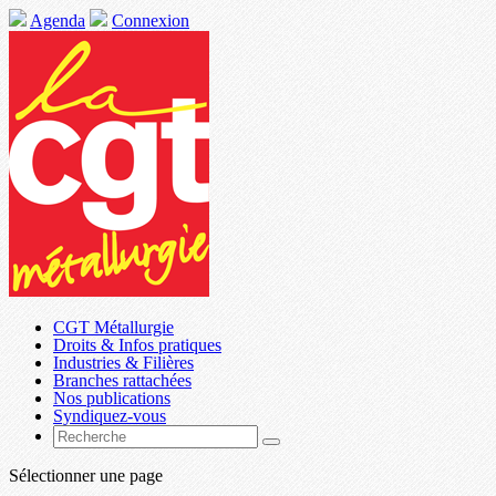
Agenda
Connexion
CGT Métallurgie
Droits & Infos pratiques
Industries & Filières
Branches rattachées
Nos publications
Syndiquez-vous
Sélectionner une page