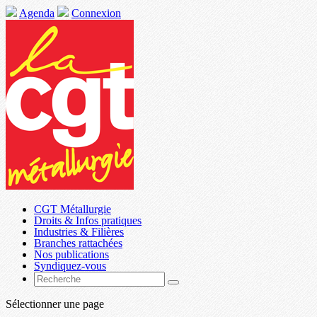
Agenda
Connexion
CGT Métallurgie
Droits & Infos pratiques
Industries & Filières
Branches rattachées
Nos publications
Syndiquez-vous
Sélectionner une page