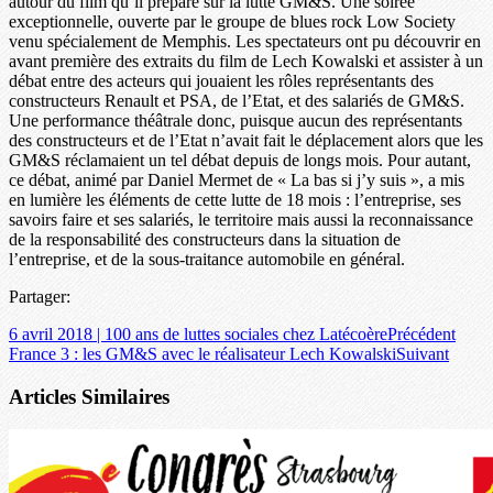
autour du film qu’il prépare sur la lutte GM&S. Une soirée
exceptionnelle, ouverte par le groupe de blues rock Low Society
venu spécialement de Memphis. Les spectateurs ont pu découvrir en
avant première des extraits du film de Lech Kowalski et assister à un
débat entre des acteurs qui jouaient les rôles représentants des
constructeurs Renault et PSA, de l’Etat, et des salariés de GM&S.
Une performance théâtrale donc, puisque aucun des représentants
des constructeurs et de l’Etat n’avait fait le déplacement alors que les
GM&S réclamaient un tel débat depuis de longs mois. Pour autant,
ce débat, animé par Daniel Mermet de « La bas si j’y suis », a mis
en lumière les éléments de cette lutte de 18 mois : l’entreprise, ses
savoirs faire et ses salariés, le territoire mais aussi la reconnaissance
de la responsabilité des constructeurs dans la situation de
l’entreprise, et de la sous-traitance automobile en général.
Partager:
6 avril 2018 | 100 ans de luttes sociales chez Latécoère
Précédent
France 3 : les GM&S avec le réalisateur Lech Kowalski
Suivant
Articles Similaires